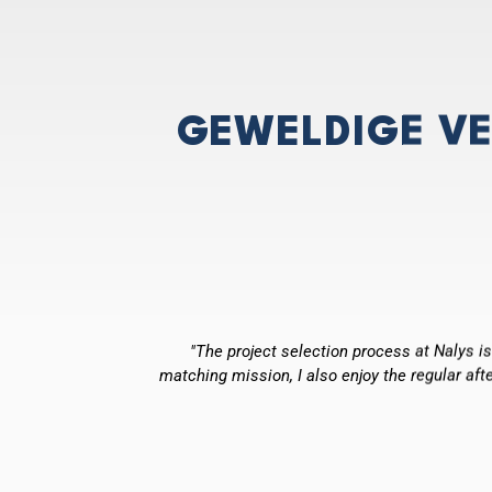
GEWELDIGE V
compétences.
"The project selection process at Nalys i
t du manager
matching mission, I also enjoy the regular af
ndre mes
r. J'aime
tants ou en
 projet est