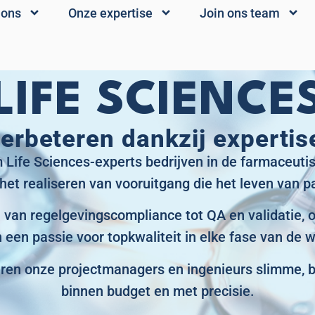
 ons
Onze expertise
Join ons team
LIFE SCIENCE
rbeteren dankzij expertis
 Life Sciences-experts bedrijven in de farmaceuti
 het realiseren van vooruitgang die het leven van p
n van regelgevingscompliance tot QA en validatie,
n een passie voor topkwaliteit in elke fase van de 
eren onze projectmanagers en ingenieurs slimme, be
binnen budget en met precisie.