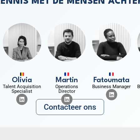
ENNIS MET DE MENSEN ACHTE
Olivia
Martin
Fatoumata
Talent Acquisition
Operations
Business Manager
B
Specialist
Director
Contacteer ons