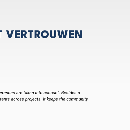
T VERTROUWEN
ferences are taken into account. Besides a
"Je m’appel
ltants across projects. It keeps the community
respect et