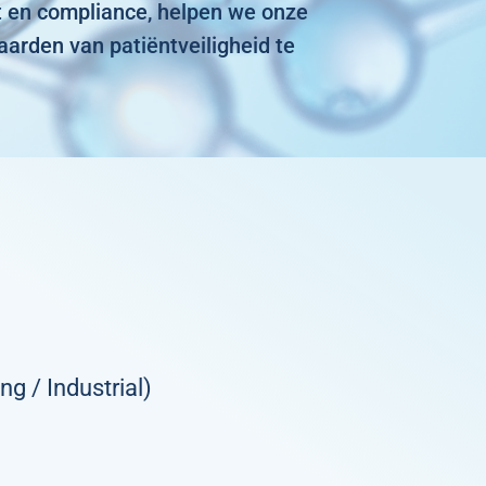
t en compliance, helpen we onze
aarden van patiëntveiligheid te
g / Industrial)