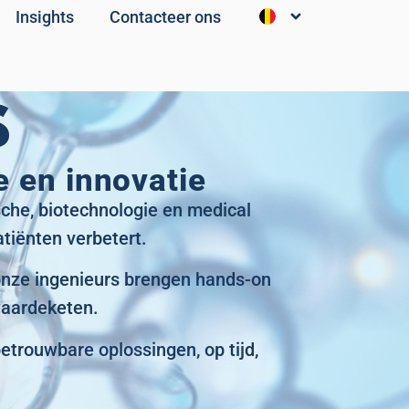
Insights
Contacteer ons
S
e en innovatie
sche, biotechnologie en medical
atiënten verbetert.
 onze ingenieurs brengen hands-on
waardeketen.
trouwbare oplossingen, op tijd,