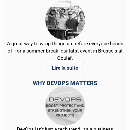
A great way to wrap things up before everyone heads
off for a summer break: our latst event in Brussels at
Goulaf.
Lire la suite
WHY DEVOPS MATTERS
DevOps isn’t just a tech trend, it’s a business