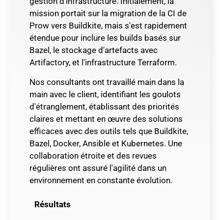
gestion d'infrastructure. Initialement, la
ex
es
mission portait sur la migration de la CI de
sy
,
Prow vers Buildkite, mais s'est rapidement
ou
t
étendue pour inclure les builds basés sur
Je
Bazel, le stockage d'artefacts avec
Gi
e.
Artifactory, et l'infrastructure Terraform.
in
Nos consultants ont travaillé main dans la
La
main avec le client, identifiant les goulots
av
d'étranglement, établissant des priorités
le
claires et mettant en œuvre des solutions
dé
de
efficaces avec des outils tels que Buildkite,
au
Bazel, Docker, Ansible et Kubernetes. Une
ré
t
collaboration étroite et des revues
po
régulières ont assuré l'agilité dans un
ef
environnement en constante évolution.
R
Résultats