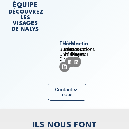
ÉQUIPE
DÉCOUVREZ
LES
VISAGES
DE NALYS
Théo
Léo
Martin
Business
Business
Operations
Unit
Manager
Director
Director
Contactez-
nous
ILS NOUS FONT