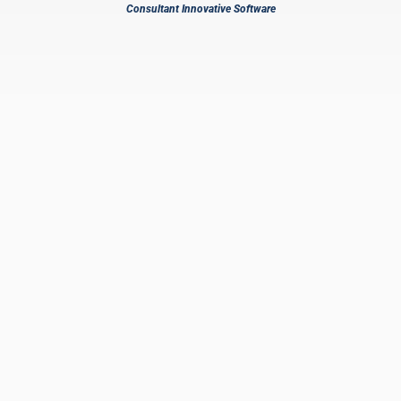
Consultant Innovative Software
es
r
e
x
a
i
ie